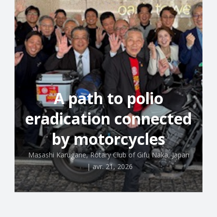
A path to polio
eradication connected
by motorcycles
Masashi Karugane, Rotary Club of Gifu Naka, Japan
|
avr. 21, 2026