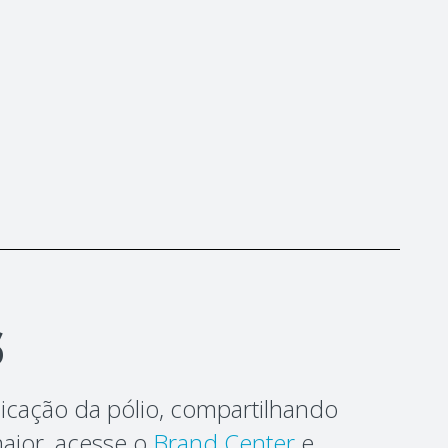
s
icação da pólio, compartilhando
maior, acesse o
Brand Center
e