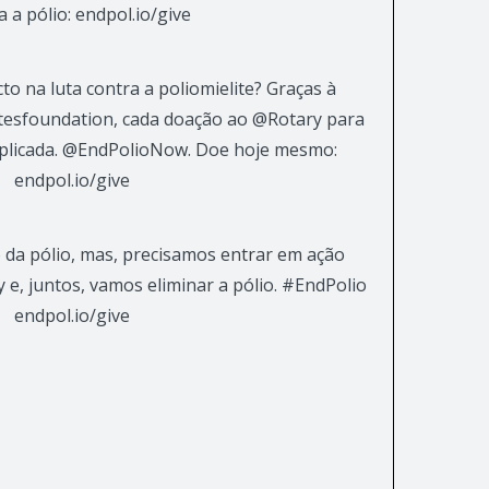
a a pólio: endpol.io/give
cto na luta contra a poliomielite? Graças à
tesfoundation, cada doação ao @Rotary para
triplicada. @EndPolioNow. Doe hoje mesmo:
endpol.io/give
da pólio, mas, precisamos entrar em ação
 e, juntos, vamos eliminar a pólio. #EndPolio
endpol.io/give