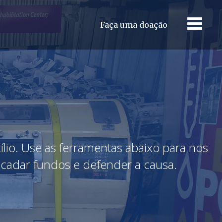
Faça uma doação
lio. Use as ferramentas abaixo para nos
recadar fundos e defender a causa.