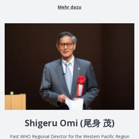
Mehr dazu
Shigeru Omi (尾身 茂)
Past WHO Regional Director for the Western Pacific Region