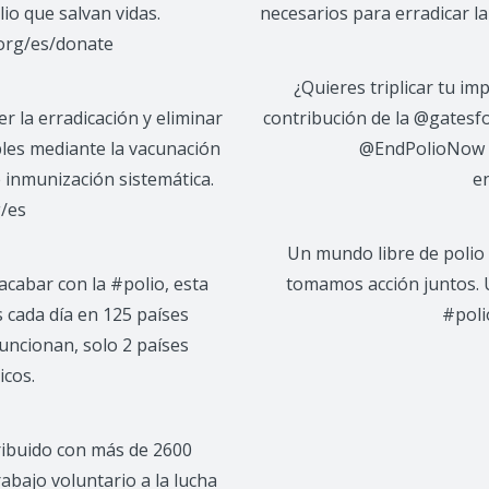
lio que salvan vidas.
necesarios para erradicar l
org/es/donate
¿Quieres triplicar tu im
r la erradicación y eliminar
contribución de la @gatesf
les mediante la vacunación
@EndPolioNow se
 inmunización sistemática.
e
/es
Un mundo libre de polio 
cabar con la #polio, esta
tomamos acción juntos. 
 cada día en 125 países
#poli
uncionan, solo 2 países
cos.
ribuido con más de 2600
abajo voluntario a la lucha